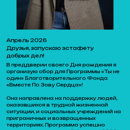
добрых дел!
В преддверии своего Дня рождения я
организую сбор для Программы «Ты не
один» Благотворительного Фонда
«Вместе По Зову Сердца»!
Она направлена на поддержку людей,
оказавшихся в трудной жизненной
ситуации, и социальных учреждений на
приграничных и возвращенных
территориях. Программа успешно
реализуется командой Фонда с 2022
года.
Моя эстафета добрых дел продлится
до 29 апреля 2026г., а по итогам мы с
вами обязательно узнаем, скольким
детишкам и семьям смогла помочь
наша акция и в чем конкретно состояла
наша помощь.
Ваше участие - лучший подарок для
меня!
Ольга Монахова